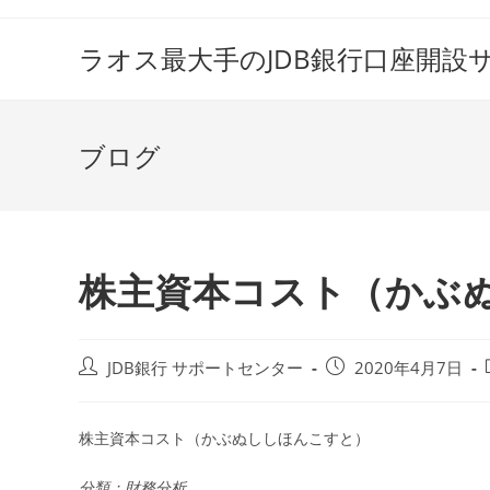
コ
ン
ラオス最大手のJDB銀行口座開設
テ
ン
ツ
ブログ
へ
ス
キ
ッ
プ
株主資本コスト（かぶ
投
投
JDB銀行 サポートセンター
2020年4月7日
稿
稿
者:
公
開
株主資本コスト（かぶぬししほんこすと）
日:
分類：財務分析