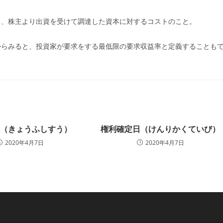
ー:
ち、株主より出資を受けて調達した資本に対するコストのこと。
からみると、投資家が要求をする最低限の要求収益率と定義することも
数（きょうふしすう）
権利確定日（けんりかくていび）
2020年4月7日
2020年4月7日