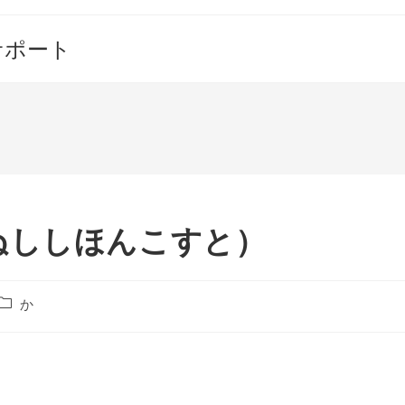
サポート
ぬししほんこすと）
投
か
稿
カ
テ
ゴ
リ