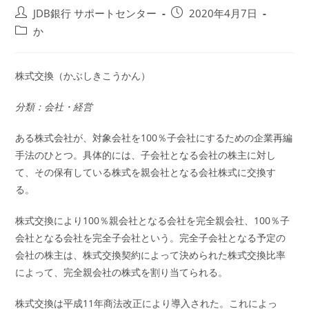
投
投
JDB銀行 サポートセンター
2020年4月7日
稿
稿
投
か
者:
公
稿
開
カ
日:
テ
株式交換（かぶしきこうかん）
ゴ
リ
分類：会社・経営
ー:
ある株式会社が、対象会社を100％子会社にするための企業再編
手法のひとつ。具体的には、子会社となる会社の株主に対し
て、その保有している株式を親会社となる会社株式に交換す
る。
株式交換により100％親会社となる会社を完全親会社、100％子
会社となる会社を完全子会社という。完全子会社となる予定の
会社の株主は、株式交換契約によって決められた株式交換比率
によって、完全親会社の株式を割り当てられる。
株式交換は平成11年商法改正により導入された。これによっ