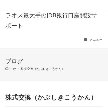
コ
ン
ラオス最大手のJDB銀行口座開設サ
テ
ン
ポート
ツ
へ
ス
メニュー
キ
ッ
プ
ブログ
>
か
>
株式交換（かぶしきこうかん）
株式交換（かぶしきこうかん）