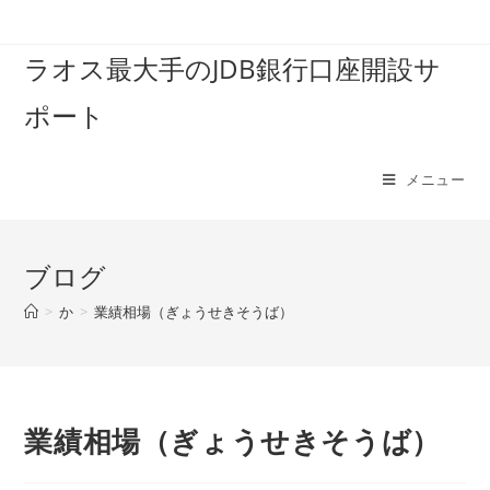
コ
ン
ラオス最大手のJDB銀行口座開設サ
テ
ン
ポート
ツ
へ
ス
メニュー
キ
ッ
プ
ブログ
>
か
>
業績相場（ぎょうせきそうば）
業績相場（ぎょうせきそうば）