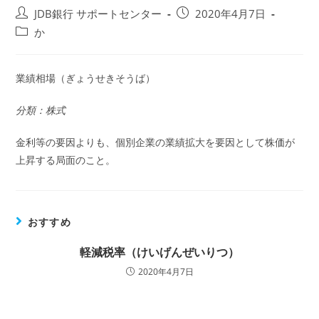
投
投
JDB銀行 サポートセンター
2020年4月7日
稿
稿
投
か
者:
公
稿
開
カ
日:
テ
業績相場（ぎょうせきそうば）
ゴ
リ
分類：株式
ー:
金利等の要因よりも、個別企業の業績拡大を要因として株価が
上昇する局面のこと。
おすすめ
軽減税率（けいげんぜいりつ）
2020年4月7日