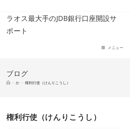
コ
ン
ラオス最大手のJDB銀行口座開設サ
テ
ン
ポート
ツ
へ
ス
メニュー
キ
ッ
プ
ブログ
>
か
>
権利行使（けんりこうし）
権利行使（けんりこうし）