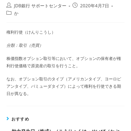
投
投
JDB銀行 サポートセンター
2020年4月7日
稿
稿
投
か
者:
公
稿
開
カ
日:
テ
権利行使（けんりこうし）
ゴ
リ
分類：取引（売買）
ー:
株価指数オプション取引等において、オプションの保有者が権
利行使価格で原資産の取引を行うこと。
なお、オプション取引のタイプ（アメリカンタイプ、ヨーロピ
アンタイプ、バミューダタイプ）によって権利を行使できる期
日が異なる。
おすすめ