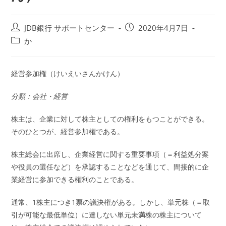
投
投
JDB銀行 サポートセンター
2020年4月7日
稿
稿
投
か
者:
公
稿
開
カ
日:
テ
経営参加権（けいえいさんかけん）
ゴ
リ
分類：会社・経営
ー:
株主は、企業に対して株主としての権利をもつことができる。
そのひとつが、経営参加権である。
株主総会に出席し、企業経営に関する重要事項（＝利益処分案
や役員の選任など）を承認することなどを通じて、間接的に企
業経営に参加できる権利のことである。
通常、1株主につき1票の議決権がある。しかし、単元株（＝取
引が可能な最低単位）に達しない単元未満株の株主について