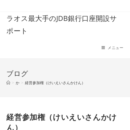
コ
ン
ラオス最大手のJDB銀行口座開設サ
テ
ン
ポート
ツ
へ
ス
メニュー
キ
ッ
プ
ブログ
>
か
>
経営参加権（けいえいさんかけん）
経営参加権（けいえいさんかけ
ん）