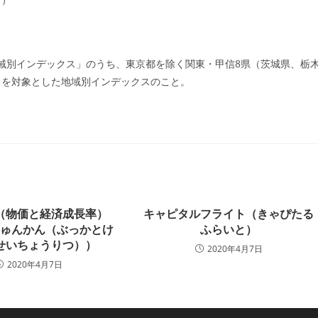
ゴ
リ
ー:
地域別インデックス」のうち、東京都を除く関東・甲信8県（茨城県、栃
）を対象とした地域別インデックスのこと。
（物価と経済成長率）
キャピタルフライト（きゃぴたる
じゅんかん（ぶっかとけ
ふらいと）
せいちょうりつ））
2020年4月7日
2020年4月7日