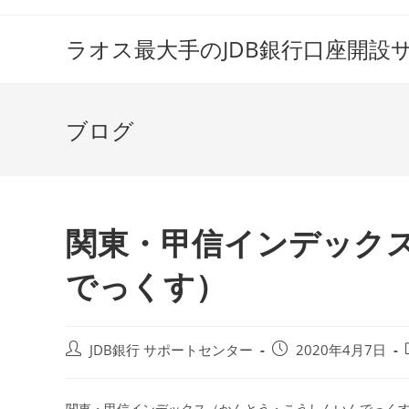
コ
ン
ラオス最大手のJDB銀行口座開設
テ
ン
ツ
ブログ
へ
ス
キ
ッ
プ
関東・甲信インデック
でっくす）
投
投
JDB銀行 サポートセンター
2020年4月7日
稿
稿
者:
公
開
関東・甲信インデックス（かんとう・こうしんいんでっく