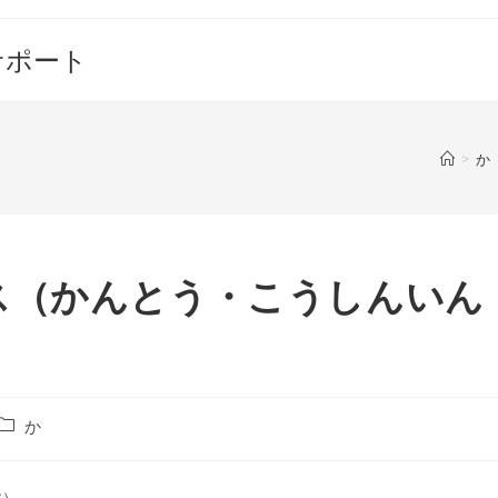
サポート
>
か
ス（かんとう・こうしんいん
投
か
稿
カ
テ
す）