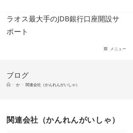
コ
ン
ラオス最大手のJDB銀行口座開設サ
テ
ン
ポート
ツ
へ
ス
メニュー
キ
ッ
プ
ブログ
>
か
>
関連会社（かんれんがいしゃ）
関連会社（かんれんがいしゃ）