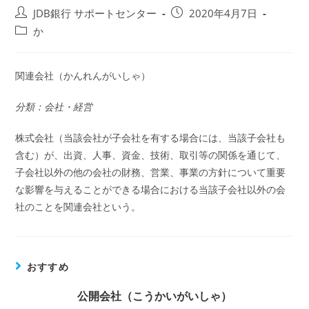
投
投
JDB銀行 サポートセンター
2020年4月7日
稿
稿
投
か
者:
公
稿
開
カ
日:
テ
関連会社（かんれんがいしゃ）
ゴ
リ
分類：会社・経営
ー:
株式会社（当該会社が子会社を有する場合には、当該子会社も
含む）が、出資、人事、資金、技術、取引等の関係を通じて、
子会社以外の他の会社の財務、営業、事業の方針について重要
な影響を与えることができる場合における当該子会社以外の会
社のことを関連会社という。
おすすめ
公開会社（こうかいがいしゃ）