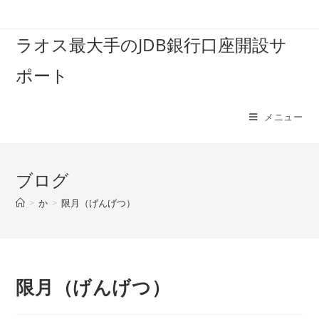
コ
ン
ラオス最大手のJDB銀行口座開設サ
テ
ン
ポート
ツ
へ
ス
メニュー
キ
ッ
プ
ブログ
>
か
>
限月（げんげつ）
限月（げんげつ）