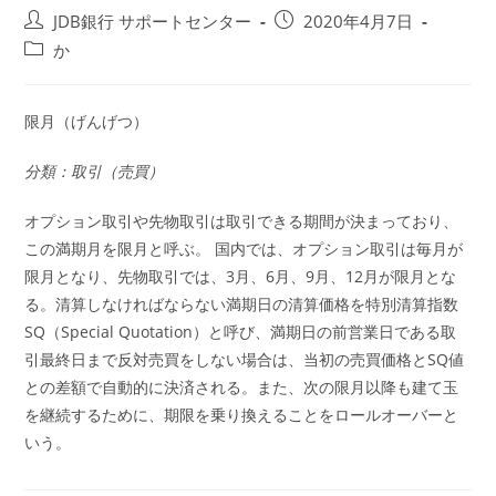
投
投
JDB銀行 サポートセンター
2020年4月7日
稿
稿
投
か
者:
公
稿
開
カ
日:
テ
限月（げんげつ）
ゴ
リ
分類：取引（売買）
ー:
オプション取引や先物取引は取引できる期間が決まっており、
この満期月を限月と呼ぶ。 国内では、オプション取引は毎月が
限月となり、先物取引では、3月、6月、9月、12月が限月とな
る。清算しなければならない満期日の清算価格を特別清算指数
SQ（Special Quotation）と呼び、満期日の前営業日である取
引最終日まで反対売買をしない場合は、当初の売買価格とSQ値
との差額で自動的に決済される。また、次の限月以降も建て玉
を継続するために、期限を乗り換えることをロールオーバーと
いう。