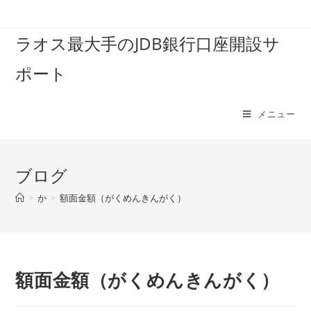
コ
ン
ラオス最大手のJDB銀行口座開設サ
テ
ン
ポート
ツ
へ
ス
メニュー
キ
ッ
プ
ブログ
>
か
>
額面金額（がくめんきんがく）
額面金額（がくめんきんがく）