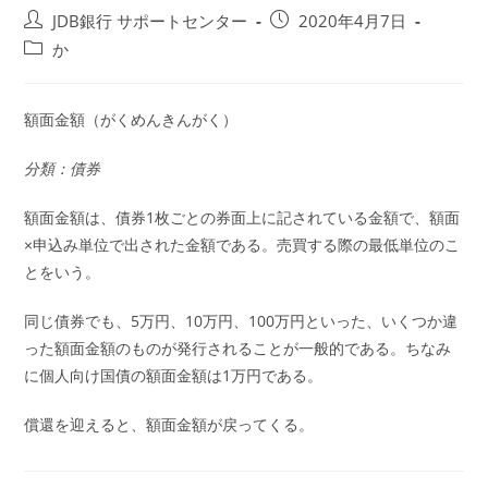
投
投
JDB銀行 サポートセンター
2020年4月7日
稿
稿
投
か
者:
公
稿
開
カ
日:
テ
額面金額（がくめんきんがく）
ゴ
リ
分類：債券
ー:
額面金額は、債券1枚ごとの券面上に記されている金額で、額面
×申込み単位で出された金額である。売買する際の最低単位のこ
とをいう。
同じ債券でも、5万円、10万円、100万円といった、いくつか違
った額面金額のものが発行されることが一般的である。ちなみ
に個人向け国債の額面金額は1万円である。
償還を迎えると、額面金額が戻ってくる。