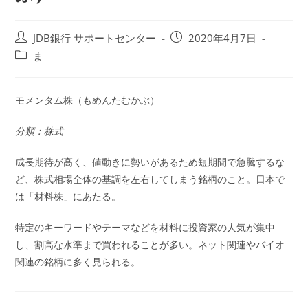
投
投
JDB銀行 サポートセンター
2020年4月7日
稿
稿
投
ま
者:
公
稿
開
カ
日:
テ
モメンタム株（もめんたむかぶ）
ゴ
リ
分類：株式
ー:
成長期待が高く、値動きに勢いがあるため短期間で急騰するな
ど、株式相場全体の基調を左右してしまう銘柄のこと。日本で
は「材料株」にあたる。
特定のキーワードやテーマなどを材料に投資家の人気が集中
し、割高な水準まで買われることが多い。ネット関連やバイオ
関連の銘柄に多く見られる。