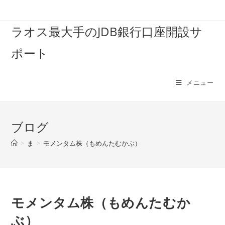
コ
ン
ラオス最大手のJDB銀行口座開設サ
テ
ン
ポート
ツ
へ
ス
メニュー
キ
ッ
プ
ブログ
>
ま
>
モメンタム株（もめんたむかぶ）
モメンタム株（もめんたむか
ぶ）