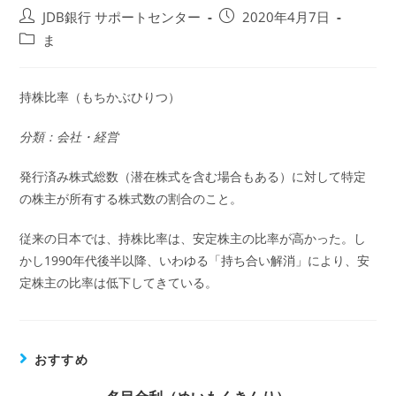
投
投
JDB銀行 サポートセンター
2020年4月7日
稿
稿
投
ま
者:
公
稿
開
カ
日:
テ
持株比率（もちかぶひりつ）
ゴ
リ
分類：会社・経営
ー:
発行済み株式総数（潜在株式を含む場合もある）に対して特定
の株主が所有する株式数の割合のこと。
従来の日本では、持株比率は、安定株主の比率が高かった。し
かし1990年代後半以降、いわゆる「持ち合い解消」により、安
定株主の比率は低下してきている。
おすすめ