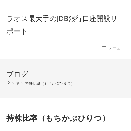
コ
ン
ラオス最大手のJDB銀行口座開設サ
テ
ン
ポート
ツ
へ
ス
メニュー
キ
ッ
プ
ブログ
>
ま
>
持株比率（もちかぶひりつ）
持株比率（もちかぶひりつ）