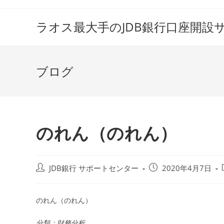
コ
ン
ラオス最大手のJDB銀行口座開設
テ
ン
ツ
ブログ
へ
ス
キ
ッ
プ
のれん（のれん）
投
投
JDB銀行 サポートセンター
2020年4月7日
稿
稿
者:
公
開
のれん（のれん）
日:
分類：財務分析