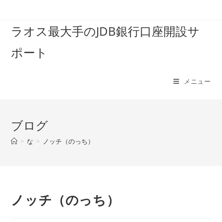
コ
ン
ラオス最大手のJDB銀行口座開設サ
テ
ン
ポート
ツ
へ
ス
メニュー
キ
ッ
プ
ブログ
>
な
>
ノッチ（のっち）
ノッチ（のっち）