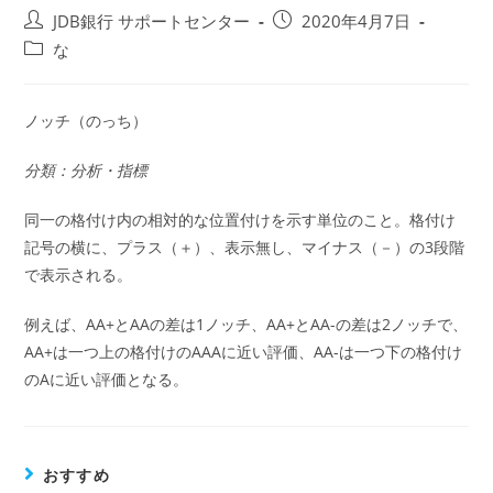
投
投
JDB銀行 サポートセンター
2020年4月7日
稿
稿
投
な
者:
公
稿
開
カ
日:
テ
ノッチ（のっち）
ゴ
リ
分類：分析・指標
ー:
同一の格付け内の相対的な位置付けを示す単位のこと。格付け
記号の横に、プラス（＋）、表示無し、マイナス（－）の3段階
で表示される。
例えば、AA+とAAの差は1ノッチ、AA+とAA-の差は2ノッチで、
AA+は一つ上の格付けのAAAに近い評価、AA-は一つ下の格付け
のAに近い評価となる。
おすすめ