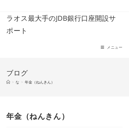
コ
ン
ラオス最大手のJDB銀行口座開設サ
テ
ン
ポート
ツ
へ
ス
メニュー
キ
ッ
プ
ブログ
>
な
>
年金（ねんきん）
年金（ねんきん）