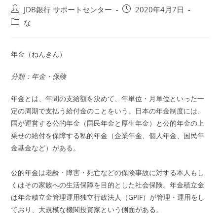
投
投
JDB銀行 サポートセンター
2020年4月7日
稿
稿
投
な
者:
公
稿
開
カ
日:
テ
年金（ねんきん）
ゴ
リ
分類：年金・保険
ー:
年金とは、年間の支給額を決めて、年単位・月単位といった一
定の周期で支払う給付金のことをいう。日本の年金制度には、
国が運営する公的年金（国民年金と厚生年金）と公的年金の上
乗せの給付を保障する私的年金（企業年金、個人年金、国民年
金基金など）がある。
公的年金は老齢・障害・死亡などの保険事故に対する本人もし
くはその家族への生活保障を目的とした社会保険。年金積立金
は年金積立金管理運用独立行政法人（GPIF）が管理・運用をし
ており、大規模な機関投資家という側面がある。