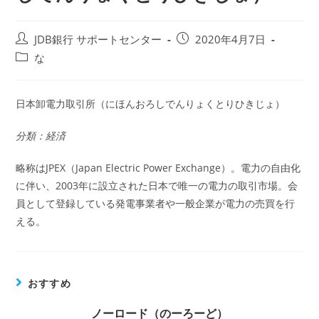
投
投
JDB銀行 サポートセンター
2020年4月7日
稿
稿
投
な
者:
公
稿
開
カ
日:
テ
日本卸電力取引所（にほんおろしでんりょくとりひきじょ）
ゴ
リ
分類：経済
ー:
略称はJPEX（Japan Electric Power Exchange）。電力の自由化
に伴い、2003年に設立された日本で唯一の電力の取引市場。会
員として登録している発電事業者や一般企業が電力の売買を行
える。
おすすめ
ノーロード（のーろーど）