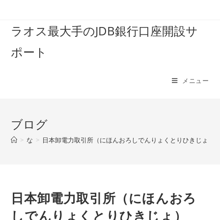
コ
ン
ラオス最大手のJDB銀行口座開設サ
テ
ン
ポート
ツ
へ
ス
メニュー
キ
ッ
プ
ブログ
>
な
>
日本卸電力取引所（にほんおろしでんりょくとりひきじょ）
日本卸電力取引所（にほんおろ
しでんりょくとりひきじょ）