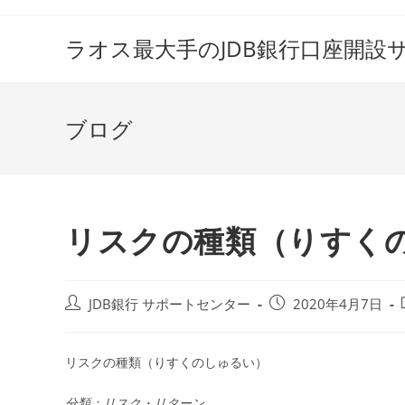
コ
ン
ラオス最大手のJDB銀行口座開設
テ
ン
ツ
ブログ
へ
ス
キ
ッ
プ
リスクの種類（りすく
投
投
JDB銀行 サポートセンター
2020年4月7日
稿
稿
者:
公
開
リスクの種類（りすくのしゅるい）
日:
分類：リスク・リターン