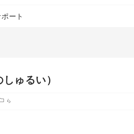
サポート
のしゅるい）
投
ら
稿
カ
テ
ゴ
リ