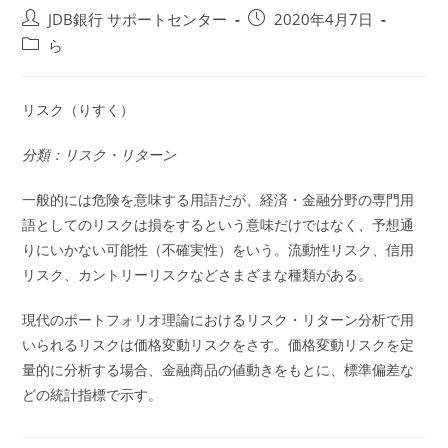
投
投
JDB銀行 サポートセンター
2020年4月7日
稿
稿
投
ら
者:
公
稿
開
カ
日:
テ
リスク（りすく）
ゴ
リ
分類：リスク・リターン
ー:
一般的には危険を意味する用語だが、経済・金融分野の専門用
語としてのリスクは損をするという意味だけではなく、予想通
りにいかない可能性（不確実性）をいう。流動性リスク、信用
リスク、カントリーリスクなどさまざまな種類がある。
現代のポートフォリオ理論におけるリスク・リターン分析で用
いられるリスクは価格変動リスクをさす。価格変動リスクを定
量的に分析する場合、金融商品の値動きをもとに、標準偏差な
どの統計指標で示す。