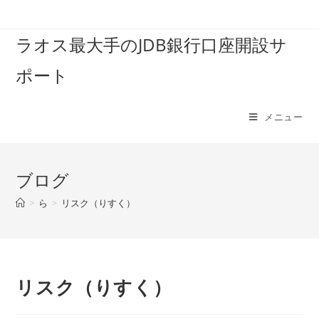
コ
ン
ラオス最大手のJDB銀行口座開設サ
テ
ン
ポート
ツ
へ
ス
メニュー
キ
ッ
プ
ブログ
>
ら
>
リスク（りすく）
リスク（りすく）