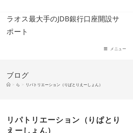
コ
ン
ラオス最大手のJDB銀行口座開設サ
テ
ン
ポート
ツ
へ
ス
メニュー
キ
ッ
プ
ブログ
>
ら
>
リパトリエーション（りぱとりえーしょん）
リパトリエーション（りぱとり
えーしょん）