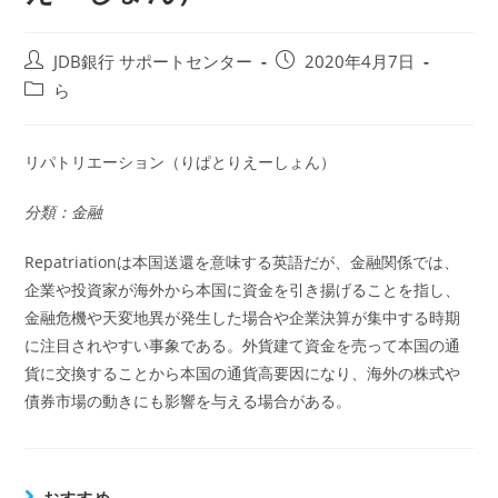
投
投
JDB銀行 サポートセンター
2020年4月7日
稿
稿
投
ら
者:
公
稿
開
カ
日:
テ
リパトリエーション（りぱとりえーしょん）
ゴ
リ
分類：金融
ー:
Repatriationは本国送還を意味する英語だが、金融関係では、
企業や投資家が海外から本国に資金を引き揚げることを指し、
金融危機や天変地異が発生した場合や企業決算が集中する時期
に注目されやすい事象である。外貨建て資金を売って本国の通
貨に交換することから本国の通貨高要因になり、海外の株式や
債券市場の動きにも影響を与える場合がある。
おすすめ