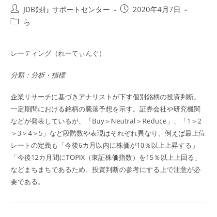
投
投
JDB銀行 サポートセンター
2020年4月7日
稿
稿
投
ら
者:
公
稿
開
カ
日:
テ
レーティング（れーてぃんぐ）
ゴ
リ
分類：分析・指標
ー:
企業リサーチに基づきアナリストが下す個別銘柄の投資判断。
一定期間における銘柄の騰落予想を示す。証券会社や研究機関
などが発表しているが、「Buy＞Neutral＞Reduce」、「1＞2
＞3＞4＞5」など段階数や表現はそれぞれ異なり、例えば最上位
レートの定義も「今後6カ月以内に株価が10％以上上昇する」
「今後12カ月間にTOPIX（東証株価指数）を15％以上上回る」
などまちまちであるため、投資判断の参考にする上で注意が必
要である。