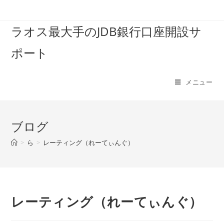
コ
ン
ラオス最大手のJDB銀行口座開設サ
テ
ン
ポート
ツ
へ
ス
メニュー
キ
ッ
プ
ブログ
>
ら
>
レーティング（れーてぃんぐ）
レーティング（れーてぃんぐ）