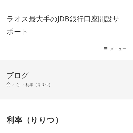
コ
ン
ラオス最大手のJDB銀行口座開設サ
テ
ン
ポート
ツ
へ
ス
メニュー
キ
ッ
プ
ブログ
>
ら
>
利率（りりつ）
利率（りりつ）