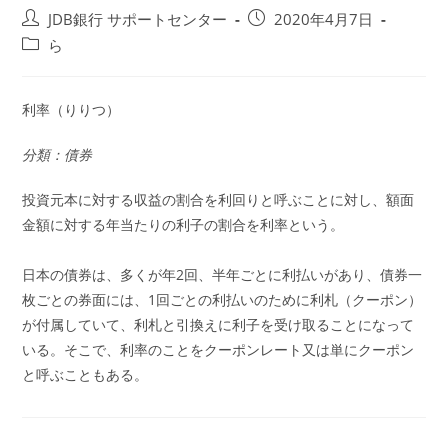
投
投
JDB銀行 サポートセンター
2020年4月7日
稿
稿
投
ら
者:
公
稿
開
カ
日:
テ
利率（りりつ）
ゴ
リ
分類：債券
ー:
投資元本に対する収益の割合を利回りと呼ぶことに対し、額面
金額に対する年当たりの利子の割合を利率という。
日本の債券は、多くが年2回、半年ごとに利払いがあり、債券一
枚ごとの券面には、1回ごとの利払いのために利札（クーポン）
が付属していて、利札と引換えに利子を受け取ることになって
いる。そこで、利率のことをクーポンレート又は単にクーポン
と呼ぶこともある。