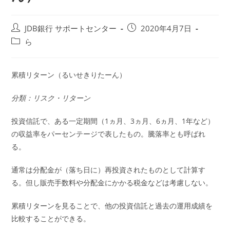
投
投
JDB銀行 サポートセンター
2020年4月7日
稿
稿
投
ら
者:
公
稿
開
カ
日:
テ
累積リターン（るいせきりたーん）
ゴ
リ
分類：リスク・リターン
ー:
投資信託で、ある一定期間（1ヵ月、3ヵ月、6ヵ月、1年など）
の収益率をパーセンテージで表したもの。騰落率とも呼ばれ
る。
通常は分配金が（落ち日に）再投資されたものとして計算す
る。但し販売手数料や分配金にかかる税金などは考慮しない。
累積リターンを見ることで、他の投資信託と過去の運用成績を
比較することができる。