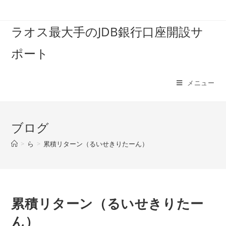
コ
ン
ラオス最大手のJDB銀行口座開設サ
テ
ン
ポート
ツ
へ
ス
メニュー
キ
ッ
プ
ブログ
>
ら
>
累積リターン（るいせきりたーん）
累積リターン（るいせきりたー
ん）