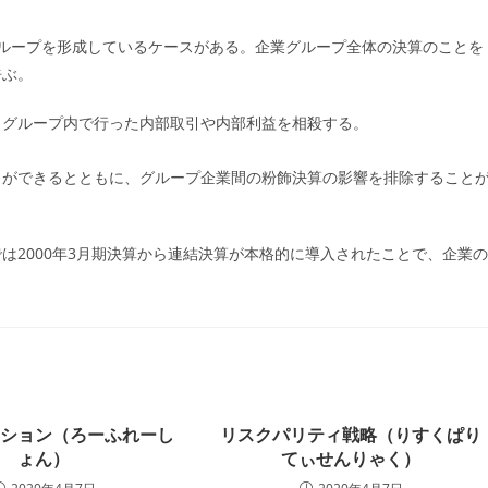
ー:
ループを形成しているケースがある。企業グループ全体の決算のことを
呼ぶ。
、グループ内で行った内部取引や内部利益を相殺する。
とができるとともに、グループ企業間の粉飾決算の影響を排除すること
は2000年3月期決算から連結決算が本格的に導入されたことで、企業の
ーション（ろーふれーし
リスクパリティ戦略（りすくぱり
ょん）
てぃせんりゃく）