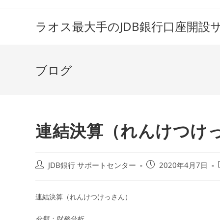
コ
ン
ラオス最大手のJDB銀行口座開設
テ
ン
ツ
ブログ
へ
ス
キ
ッ
プ
連結決算（れんけつけ
投
投
JDB銀行 サポートセンター
2020年4月7日
稿
稿
者:
公
開
連結決算（れんけつけっさん）
日:
分類：財務分析