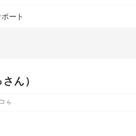
サポート
っさん）
投
ら
稿
カ
テ
ゴ
リ