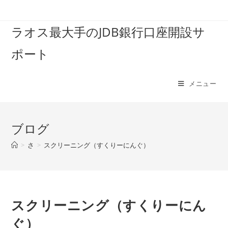
コ
ン
ラオス最大手のJDB銀行口座開設サ
テ
ン
ポート
ツ
へ
ス
メニュー
キ
ッ
プ
ブログ
>
さ
>
スクリーニング（すくりーにんぐ）
スクリーニング（すくりーにん
ぐ）