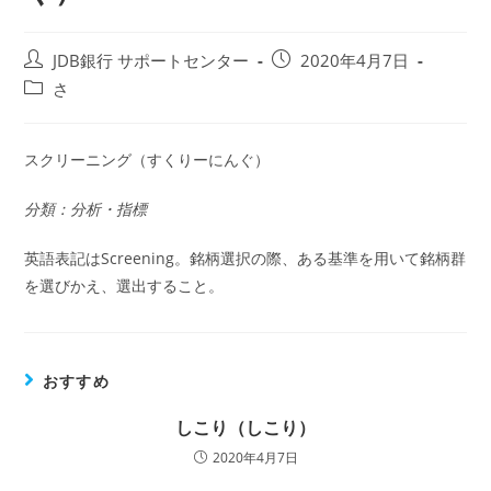
投
投
JDB銀行 サポートセンター
2020年4月7日
稿
稿
投
さ
者:
公
稿
開
カ
日:
テ
スクリーニング（すくりーにんぐ）
ゴ
リ
分類：分析・指標
ー:
英語表記はScreening。銘柄選択の際、ある基準を用いて銘柄群
を選びかえ、選出すること。
おすすめ
しこり（しこり）
2020年4月7日