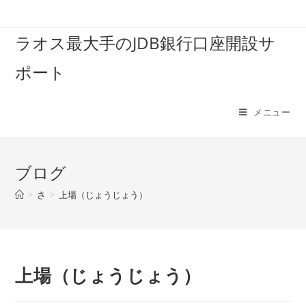
コ
ン
ラオス最大手のJDB銀行口座開設サ
テ
ン
ポート
ツ
へ
ス
メニュー
キ
ッ
プ
ブログ
>
さ
>
上場（じょうじょう）
上場（じょうじょう）