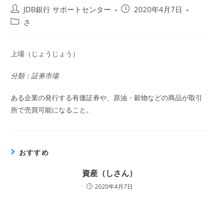
投
投
JDB銀行 サポートセンター
2020年4月7日
稿
稿
投
さ
者:
公
稿
開
カ
日:
テ
上場（じょうじょう）
ゴ
リ
分類：証券市場
ー:
ある企業の発行する有価証券や、原油・穀物などの商品が取引
所で売買可能になること。
おすすめ
資産（しさん）
2020年4月7日