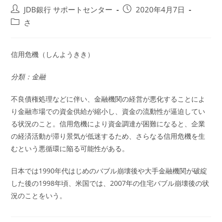
投
投
JDB銀行 サポートセンター
2020年4月7日
稿
稿
投
さ
者:
公
稿
開
カ
日:
テ
信用危機（しんようきき）
ゴ
リ
分類：金融
ー:
不良債権処理などに伴い、金融機関の経営が悪化することによ
り金融市場での資金供給が縮小し、資金の流動性が逼迫してい
る状況のこと。信用危機により資金調達が困難になると、企業
の経済活動が滞り景気が低迷するため、さらなる信用危機を生
むという悪循環に陥る可能性がある。
日本では1990年代はじめのバブル崩壊後や大手金融機関が破綻
した後の1998年頃、米国では、2007年の住宅バブル崩壊後の状
況のことをいう。