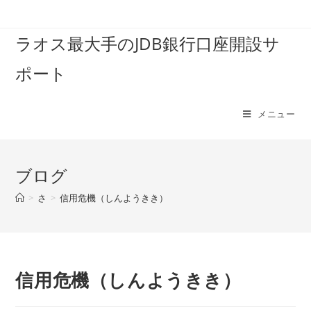
コ
ン
ラオス最大手のJDB銀行口座開設サ
テ
ン
ポート
ツ
へ
ス
メニュー
キ
ッ
プ
ブログ
>
さ
>
信用危機（しんようきき）
信用危機（しんようきき）