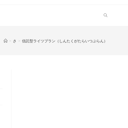
>
さ
>
信託型ライツプラン（しんたくがたらいつぷらん）