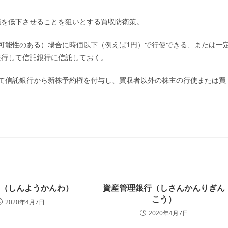
ー:
値を低下させることを狙いとする買収防衛策。
可能性のある）場合に時価以下（例えば1円）で行使できる、または一
発行して信託銀行に信託しておく。
て信託銀行から新株予約権を付与し、買収者以外の株主の行使または買
和（しんようかんわ）
資産管理銀行（しさんかんりぎん
こう）
2020年4月7日
2020年4月7日