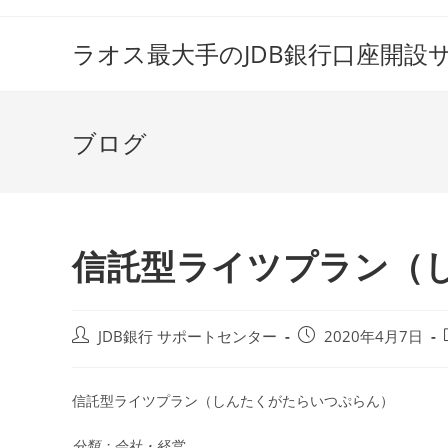
コ
ン
ラオス最大手のJDB銀行口座開設
テ
ン
ツ
ブログ
へ
ス
キ
ッ
プ
信託型ライツプラン（
投
投
JDB銀行 サポートセンター
2020年4月7日
稿
稿
者:
公
開
信託型ライツプラン（しんたくがたらいつぷらん）
日:
分類：会社・経営