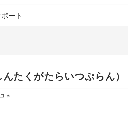
サポート
しんたくがたらいつぷらん）
投
さ
稿
カ
テ
ゴ
リ