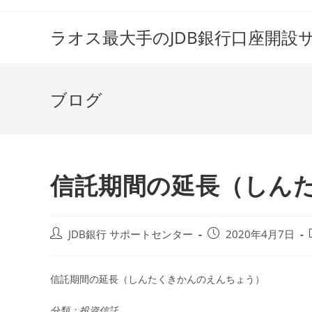
コ
ン
ラオス最大手のJDB銀行口座開設
テ
ン
ツ
ブログ
へ
ス
キ
ッ
プ
信託期間の延長（しん
投
投
JDB銀行 サポートセンター
2020年4月7日
稿
稿
者:
公
開
信託期間の延長（しんたくきかんのえんちょう）
日:
分類：投資信託