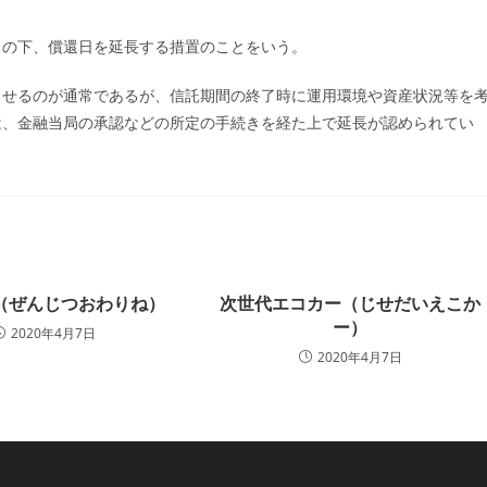
ー:
きの下、償還日を延長する措置のことをいう。
させるのが通常であるが、信託期間の終了時に運用環境や資産状況等を
は、金融当局の承認などの所定の手続きを経た上で延長が認められてい
（ぜんじつおわりね）
次世代エコカー（じせだいえこか
ー）
2020年4月7日
2020年4月7日