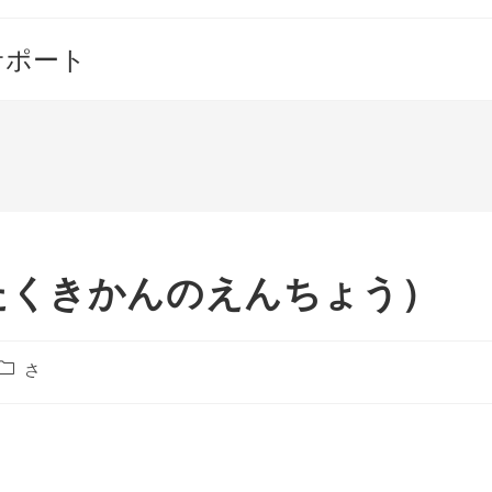
サポート
たくきかんのえんちょう）
投
さ
稿
カ
テ
ゴ
リ