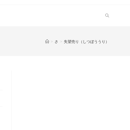
>
さ
>
失望売り（しつぼううり）