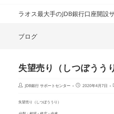
コ
ン
ラオス最大手のJDB銀行口座開設
テ
ン
ツ
ブログ
へ
ス
キ
ッ
プ
失望売り（しつぼうう
投
投
JDB銀行 サポートセンター
2020年4月7日
稿
稿
者:
公
開
失望売り（しつぼううり）
日:
分類：相場・格言・由来