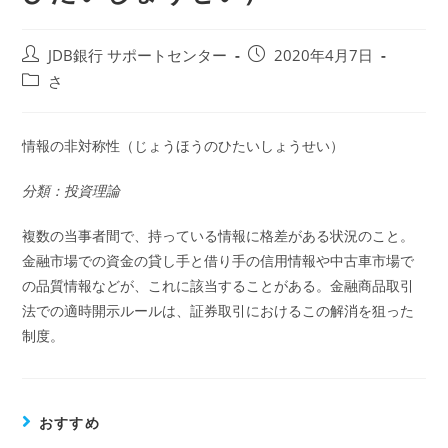
投
投
JDB銀行 サポートセンター
2020年4月7日
稿
稿
投
さ
者:
公
稿
開
カ
日:
テ
情報の非対称性（じょうほうのひたいしょうせい）
ゴ
リ
分類：投資理論
ー:
複数の当事者間で、持っている情報に格差がある状況のこと。
金融市場での資金の貸し手と借り手の信用情報や中古車市場で
の品質情報などが、これに該当することがある。金融商品取引
法での適時開示ルールは、証券取引におけるこの解消を狙った
制度。
おすすめ