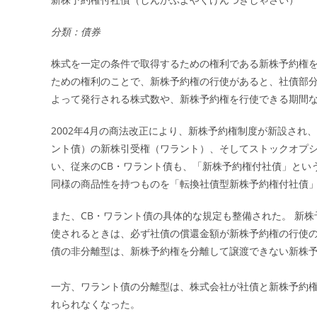
日:
分類：債券
株式を一定の条件で取得するための権利である新株予約権
ための権利のことで、新株予約権の行使があると、社債部
よって発行される株式数や、新株予約権を行使できる期間
2002年4月の商法改正により、新株予約権制度が新設され
ント債）の新株引受権（ワラント）、そしてストックオプ
い、従来のCB・ワラント債も、「新株予約権付社債」とい
同様の商品性を持つものを「転換社債型新株予約権付社債
また、CB・ワラント債の具体的な規定も整備された。 新
使されるときは、必ず社債の償還金額が新株予約権の行使
債の非分離型は、新株予約権を分離して譲渡できない新株
一方、ワラント債の分離型は、株式会社が社債と新株予約
れられなくなった。