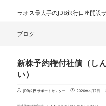
コ
ン
ラオス最大手のJDB銀行口座開設
テ
ン
ツ
ブログ
へ
ス
キ
ッ
プ
新株予約権付社債（し
い）
投
投
JDB銀行 サポートセンター
2020年4月7日
稿
稿
者:
公
開
新株予約権付社債（しんかぶよやくけんつきしゃさい）