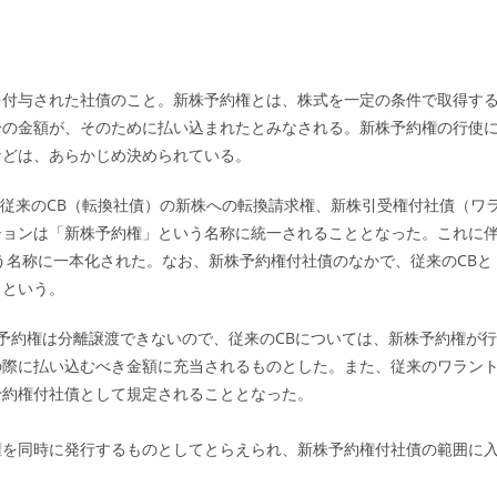
ゴ
リ
ー:
を付与された社債のこと。新株予約権とは、株式を一定の条件で取得す
分の金額が、そのために払い込まれたとみなされる。新株予約権の行使
などは、あらかじめ決められている。
、従来のCB（転換社債）の新株への転換請求権、新株引受権付社債（ワ
ションは「新株予約権」という名称に統一されることとなった。これに
う名称に一本化された。なお、新株予約権付社債のなかで、従来のCBと
」という。
株予約権は分離譲渡できないので、従来のCBについては、新株予約権が行
の際に払い込むべき金額に充当されるものとした。また、従来のワラン
予約権付社債として規定されることとなった。
権を同時に発行するものとしてとらえられ、新株予約権付社債の範囲に