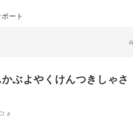
サポート
んかぶよやくけんつきしゃさ
投
さ
稿
カ
テ