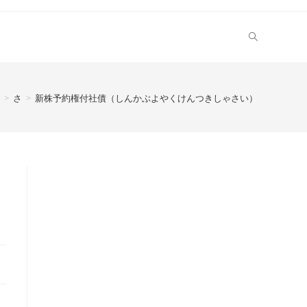
>
さ
>
新株予約権付社債（しんかぶよやくけんつきしゃさい）