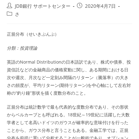
投
投
JDB銀行 サポートセンター
2020年4月7日
稿
稿
投
さ
者:
公
稿
開
カ
日:
テ
正規分布（せいきぶんぷ）
ゴ
リ
分類：投資理論
ー:
英語のNormal Distributionの日本語訳であり、株式や債券、投
資信託などの金融商品の価格変動に関し、ある期間における日
次や週次、月次など一定刻み間隔のリターン（騰落率）の大き
さの頻度が、平均リターン(期待リターン)を中心軸にして左右対
称の“釣り鐘”形状を描く度数分布のこと。
正規分布は統計数学で最も代表的な度数分布であり、その形状
からベルカーブとも呼ばれる。18世紀～19世紀に活躍した大数
学者として名高いドイツのガウスが確率的な意味付けを行った
ことから、ガウス分布と言うこともある。金融工学では、正規
分布を前提に置いて分析することが一般的であり、オプション