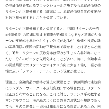
の理論価格を求めるブラックショールズモデルも原資産価格の
リターンが正規分布する（厳密には、原資産価格自体の変動が
対数正規分布する）ことを仮定している。
リターンが正規分布すると仮定すると、｢期待リターンの平均
±標準偏差｣の範囲に収まる確率が約68％になるなど将来のリタ
ーンの変動幅を単純化しやすい利点があるが、株価や投資信託
の基準価額の実際の変動が正規分布で表せることはほとんど無
く、通常、リターンの度数分布は歪みが生じ左右非対称になっ
たり、分布のピークが先鋭化することが多い。特に、金融市場
の調整局面でのリターンはマイナス方向に大きく偏り、裾が極
端に広い「ファット・テール」という現象が生じる。
理論上、金融商品の価格が過去の変動とは一切無関係に連続的
にランダム・ウォーク（不規則変動）する場合には、リターン
は正規分布することになる。これに対し、フランス系の数学者
マンデルブロは、海岸線のように自然界の形状は不規則であっ
ても、その全体像と一部分は相似形になる性質があるため、同