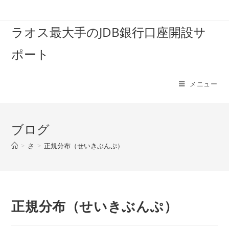
コ
ン
ラオス最大手のJDB銀行口座開設サ
テ
ン
ポート
ツ
へ
ス
メニュー
キ
ッ
プ
ブログ
>
さ
>
正規分布（せいきぶんぷ）
正規分布（せいきぶんぷ）