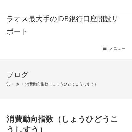
コ
ン
ラオス最大手のJDB銀行口座開設サ
テ
ン
ポート
ツ
へ
ス
メニュー
キ
ッ
プ
ブログ
>
さ
>
消費動向指数（しょうひどうこうしすう）
消費動向指数（しょうひどうこ
うしすう）