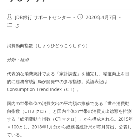
投
投
JDB銀行 サポートセンター
2020年4月7日
稿
稿
投
さ
者:
公
稿
開
カ
日:
テ
消費動向指数（しょうひどうこうしすう）
ゴ
リ
分類：経済
ー:
代表的な消費統計である「家計調査」を補完し、精度向上を目
的に総務省統計局が開発中の参考指標。英語表記は
Consumption Trend Index（CTI）。
国内の世帯単位の消費支出の平均額の推移である「世帯消費動
向指数（CTIミクロ）」と国内全体の世帯の消費支出総額を推測
する「総消費動向指数（CTIマクロ）」から構成される。2015年
＝100とし、2018年1月分から総務省統計局が毎月算出、公表し
ている。