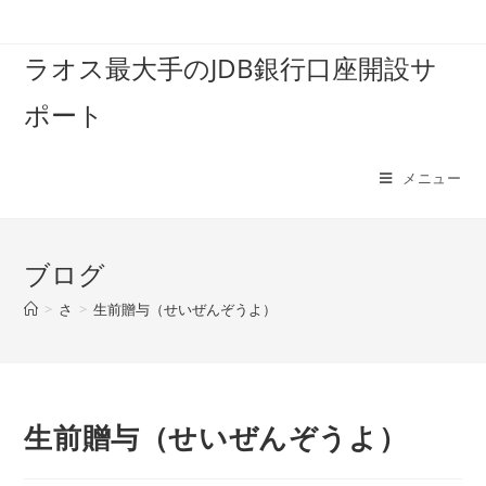
コ
ン
ラオス最大手のJDB銀行口座開設サ
テ
ン
ポート
ツ
へ
ス
メニュー
キ
ッ
プ
ブログ
>
さ
>
生前贈与（せいぜんぞうよ）
生前贈与（せいぜんぞうよ）