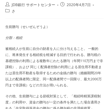
投
投
JDB銀行 サポートセンター
2020年4月7日
稿
稿
投
さ
者:
公
稿
開
カ
日:
テ
生前贈与（せいぜんぞうよ）
ゴ
リ
分類：相続
ー:
被相続人が生前に自分の財産を人に分け与えること。 一般的
に、将来発生する相続税を軽減する目的で行われる。贈与税の
基礎控除の利用による複数年にわたる贈与（年間110万円まで非
課税）、および 同じく配偶者控除の利用による居住用不動産ま
たは居住用不動産を取得するための金銭の贈与（婚姻期間20年
以上の配偶者間に限定、同一配偶者間で一回限り、最大2000万
円まで非課税）などの方法が用いられる。
その他、生前贈与による節税対策として、「相続時精算課税制
度」の利用や、資金の贈与が一定の条件を満たした場合適用さ
れる「住宅取得等資金の贈与に係る贈与税の非課税措置」、