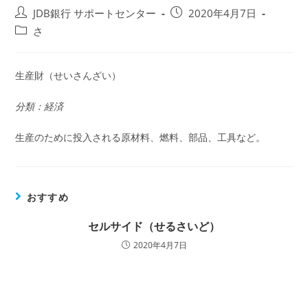
投
投
JDB銀行 サポートセンター
2020年4月7日
稿
稿
投
さ
者:
公
稿
開
カ
日:
テ
生産財（せいさんざい）
ゴ
リ
分類：経済
ー:
生産のために投入される原材料、燃料、部品、工具など。
おすすめ
セルサイド（せるさいど）
2020年4月7日