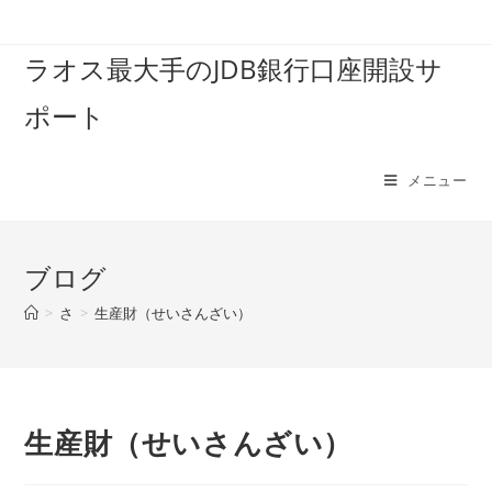
コ
ン
ラオス最大手のJDB銀行口座開設サ
テ
ン
ポート
ツ
へ
ス
メニュー
キ
ッ
プ
ブログ
>
さ
>
生産財（せいさんざい）
生産財（せいさんざい）