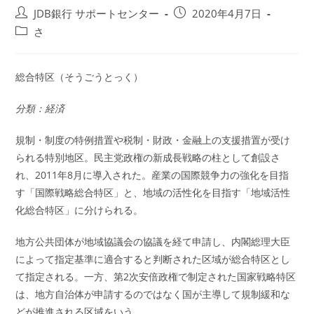
投
投
JDB銀行 サポートセンター
2020年4月7日
稿
稿
投
さ
者:
公
稿
開
カ
日:
テ
総合特区（そうごうとっく）
ゴ
リ
分類：経済
ー:
規制・制度の特例措置や税制・財政・金融上の支援措置が受け
られる特別地区。民主党政権の新成長戦略の柱として創設さ
れ、2011年8月に導入された。産業の国際競争力の強化を目指
す「国際戦略総合特区」と、地域の活性化を目指す「地域活性
化総合特区」に分けられる。
地方公共団体が地域協議会の協議を経て申請し、内閣総理大臣
によって指定基準に適合すると判断された区域が総合特区とし
て指定される。一方、第2次安倍政権で制定された国家戦略特区
は、地方自治体が申請するのではなく国が主導して規制緩和な
どが推進される区域をいう。