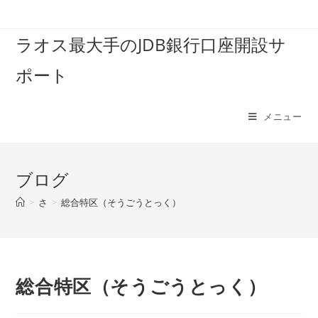
コ
ン
ラオス最大手のJDB銀行口座開設サ
テ
ン
ポート
ツ
へ
ス
メニュー
キ
ッ
プ
ブログ
>
さ
>
総合特区（そうごうとっく）
総合特区（そうごうとっく）