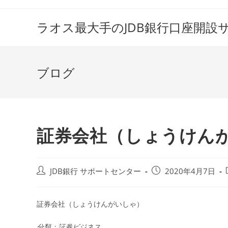
コ
ン
ラオス最大手のJDB銀行口座開設
テ
ン
ツ
ブログ
へ
ス
キ
ッ
プ
証券会社（しょうけん
投
投
JDB銀行 サポートセンター
2020年4月7日
稿
稿
者:
公
開
証券会社（しょうけんがいしゃ）
日:
分類：証券ビジネス