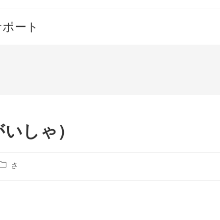
サポート
がいしゃ）
投
さ
稿
カ
テ
ゴ
リ