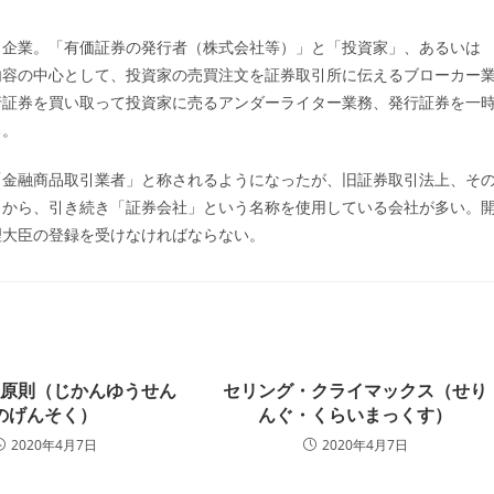
ー:
う企業。「有価証券の発行者（株式会社等）」と「投資家」、あるいは
内容の中心として、投資家の売買注文を証券取引所に伝えるブローカー
行証券を買い取って投資家に売るアンダーライター業務、発行証券を一
る。
「金融商品取引業者」と称されるようになったが、旧証券取引法上、そ
とから、引き続き「証券会社」という名称を使用している会社が多い。
理大臣の登録を受けなければならない。
の原則（じかんゆうせん
セリング・クライマックス（せり
のげんそく）
んぐ・くらいまっくす）
2020年4月7日
2020年4月7日