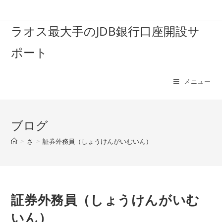
コ
ン
ラオス最大手のJDB銀行口座開設サ
テ
ン
ポート
ツ
へ
ス
メニュー
キ
ッ
プ
ブログ
>
さ
>
証券外務員（しょうけんがいむいん）
証券外務員（しょうけんがいむ
いん）