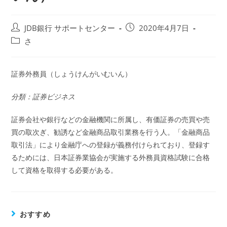
投
投
JDB銀行 サポートセンター
2020年4月7日
稿
稿
投
さ
者:
公
稿
開
カ
日:
テ
証券外務員（しょうけんがいむいん）
ゴ
リ
分類：証券ビジネス
ー:
証券会社や銀行などの金融機関に所属し、有価証券の売買や売
買の取次ぎ、勧誘など金融商品取引業務を行う人。「金融商品
取引法」により金融庁への登録が義務付けられており、登録す
るためには、日本証券業協会が実施する外務員資格試験に合格
して資格を取得する必要がある。
おすすめ