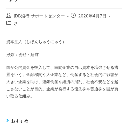
投
投
JDB銀行 サポートセンター
2020年4月7日
稿
稿
投
さ
者:
公
稿
開
カ
日:
テ
資本注入（しほんちゅうにゅう）
ゴ
リ
分類：会社・経営
ー:
国が公的資金を投入して、民間企業の自己資本を増強させる措
置をいう。金融機関や大企業など、倒産すると社会的に影響が
大きい企業を助け、連鎖倒産や経済の混乱、社会不安などを起
こさないことが目的。企業が発行する優先株や普通株を国が買
い取る仕組み。
おすすめ