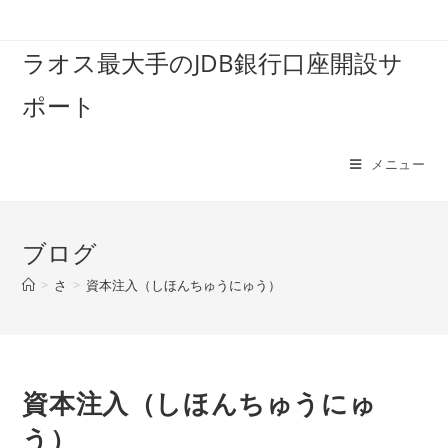
コ
ン
ラオス最大手のJDB銀行口座開設サ
テ
ン
ポート
ツ
へ
ス
メニュー
キ
ッ
プ
ブログ
>
さ
>
資本注入（しほんちゅうにゅう）
資本注入（しほんちゅうにゅ
う）