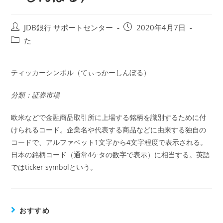
投
投
JDB銀行 サポートセンター
2020年4月7日
稿
稿
投
た
者:
公
稿
開
カ
日:
テ
ティッカーシンボル（てぃっかーしんぼる）
ゴ
リ
分類：証券市場
ー:
欧米などで金融商品取引所に上場する銘柄を識別するために付
けられるコード。企業名や代表する商品などに由来する独自の
コードで、アルファベット1文字から4文字程度で表示される。
日本の銘柄コード（通常4ケタの数字で表示）に相当する。英語
ではticker symbolという。
おすすめ