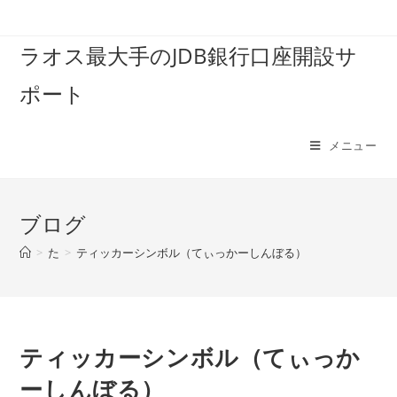
コ
ン
ラオス最大手のJDB銀行口座開設サ
テ
ン
ポート
ツ
へ
ス
メニュー
キ
ッ
プ
ブログ
>
た
>
ティッカーシンボル（てぃっかーしんぼる）
ティッカーシンボル（てぃっか
ーしんぼる）