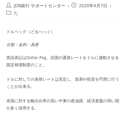
投
投
JDB銀行 サポートセンター
2020年4月7日
稿
稿
投
た
者:
公
稿
開
カ
日:
テ
ドルペッグ（どるぺっぐ）
ゴ
リ
分類：金利・為替
ー:
英語表記はDollar-Peg。自国の通貨レートをドルに連動させる
固定相場制度のこと。
ドルに対しての為替レートは安定し、貿易や投資を円滑に行う
ことが出来る。
米国に対する輸出比率の高い中東の産油国、経済基盤の弱い国
が多く採用する。