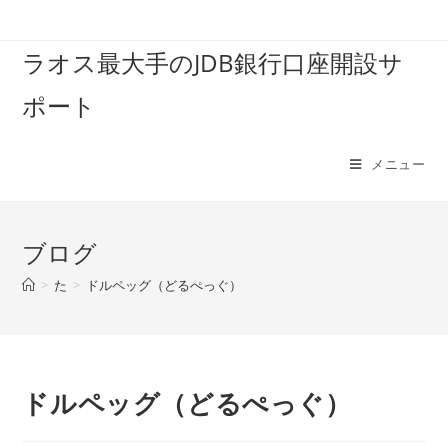
コ
ン
ラオス最大手のJDB銀行口座開設サ
テ
ン
ポート
ツ
へ
ス
メニュー
キ
ッ
プ
ブログ
>
た
>
ドルペッグ（どるぺっぐ）
ドルペッグ（どるぺっぐ）