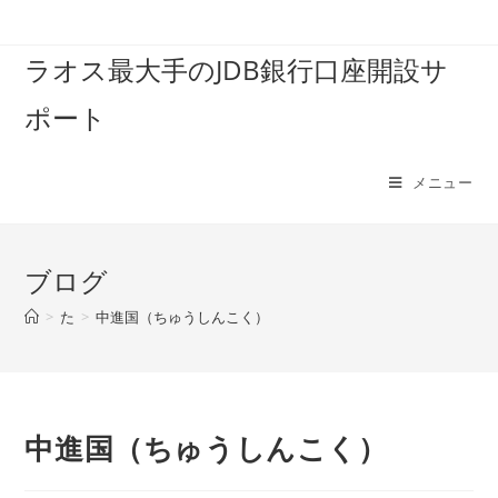
コ
ン
ラオス最大手のJDB銀行口座開設サ
テ
ン
ポート
ツ
へ
ス
メニュー
キ
ッ
プ
ブログ
>
た
>
中進国（ちゅうしんこく）
中進国（ちゅうしんこく）