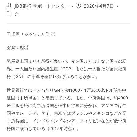
投
投
JDB銀行 サポートセンター
2020年4月7日
稿
稿
投
た
者:
公
稿
開
カ
日:
テ
中進国（ちゅうしんこく）
ゴ
リ
分類：経済
ー:
発展途上国よりも所得が多いが、先進国よりは少ない国々の総
称。一人当たり国内総生産（GDP）または一人当たり国民総所
得（GNI）の水準を基に区分されることが多い。
世界銀行では一人当たりGNIが約1000～1万3000米ドル弱を中
進国（中所得国）と定義している。また、中所得国は、約4000
米ドルを境に高中所得国と低中所得国に分かれ、アジアでは中
国やマレーシア、タイ、南米ではブラジルやメキシコなどが高
中所得国に、インドやインドネシア、フィリピンなどが低中所
得国に該当している（2017年時点）。