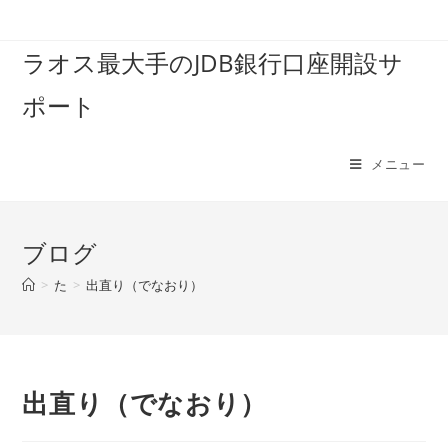
コ
ン
ラオス最大手のJDB銀行口座開設サ
テ
ン
ポート
ツ
へ
ス
メニュー
キ
ッ
プ
ブログ
>
た
>
出直り（でなおり）
出直り（でなおり）