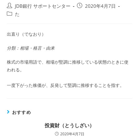
投
投
JDB銀行 サポートセンター
2020年4月7日
稿
稿
投
た
者:
公
稿
開
カ
日:
テ
出直り（でなおり）
ゴ
リ
分類：相場・格言・由来
ー:
株式の市場用語で、相場が堅調に推移している状態のときに使
われる。
一度下がった株価が、反発して堅調に推移することを指す。
おすすめ
投資財（とうしざい）
2020年4月7日