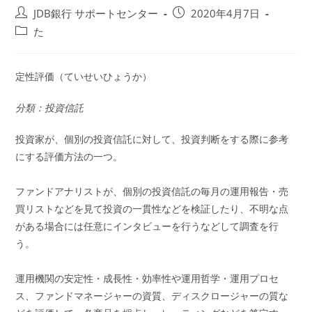
投
投
JDB銀行 サポートセンター
2020年4月7日
稿
稿
投
た
者:
公
稿
開
カ
日:
テ
定性評価（ていせいひょうか）
ゴ
リ
分類：投資信託
ー:
投資家が、個別の投資信託に対して、投資判断をする際に参考
にする評価方法の一つ。
ファンドアナリストが、個別の投資信託の毎月の運用報告・売
買リストなどを見て投資の一貫性などを検証したり、不明な点
がある場合には任意にインタビューを行うなどして調査を行
う。
運用機関の安定性・成長性・効率性や運用哲学・運用プロセ
ス、ファンドマネージャーの資質、ディスクロージャーの質な