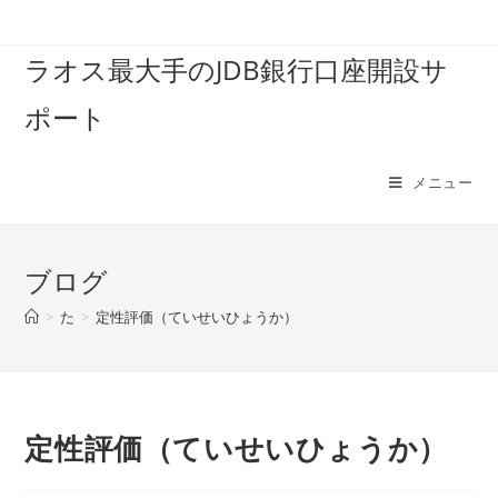
コ
ン
ラオス最大手のJDB銀行口座開設サ
テ
ン
ポート
ツ
へ
ス
メニュー
キ
ッ
プ
ブログ
>
た
>
定性評価（ていせいひょうか）
定性評価（ていせいひょうか）