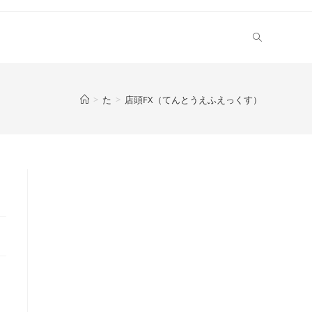
>
た
>
店頭FX（てんとうえふえっくす）