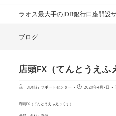
コ
ン
ラオス最大手のJDB銀行口座開設
テ
ン
ツ
ブログ
へ
ス
キ
ッ
プ
店頭FX（てんとうえふ
投
投
JDB銀行 サポートセンター
2020年4月7日
稿
稿
者:
公
開
店頭FX（てんとうえふえっくす）
日:
分類：金利・為替