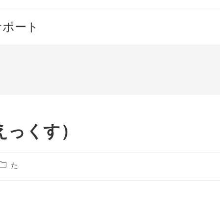
サポート
えっくす）
投
た
稿
カ
テ
ゴ
リ