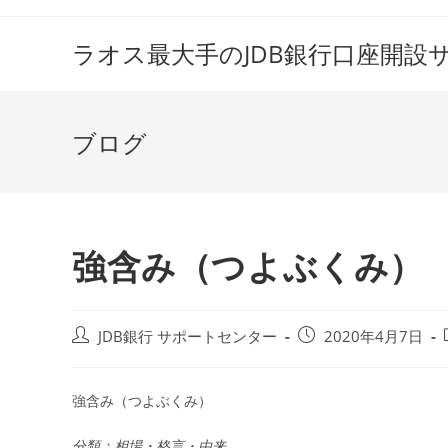
コ
ン
ラオス最大手のJDB銀行口座開設
テ
ン
ツ
ブログ
へ
ス
キ
ッ
プ
強含み（つよぶくみ）
投
投
JDB銀行 サポートセンター
2020年4月7日
稿
稿
者:
公
開
強含み（つよぶくみ）
日:
分類：相場・格言・由来