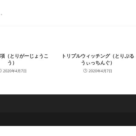
ー:
と。
条項（とりがーじょうこ
トリプルウィッチング（とりぷる
う）
うぃっちんぐ）
2020年4月7日
2020年4月7日