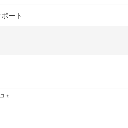
サポート
投
た
稿
カ
テ
ゴ
リ