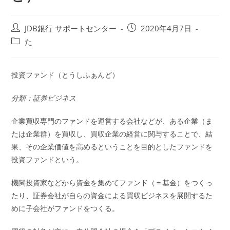
投
投
JDB銀行 サポートセンター
2020年4月7日
稿
稿
投
た
者:
公
稿
開
カ
日:
テ
投資ファンド（とうしふぁんど）
ゴ
リ
分類：証券ビジネス
ー:
企業買収専門のファンドを運営する会社などが、ある企業（ま
たは企業群）を買収し、買収企業の経営に関与することで、結
果、その企業価値を高めるということを目的としたファンドを
投資ファンドという。
機関投資家などから資金を集めてファンド（＝基金）をつくっ
たり、証券会社が自らの資金による買収ビジネスを展開するた
めに子会社がファンドをつくる。