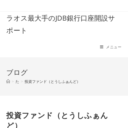
コ
ン
ラオス最大手のJDB銀行口座開設サ
テ
ン
ポート
ツ
へ
ス
メニュー
キ
ッ
プ
ブログ
>
た
>
投資ファンド（とうしふぁんど）
投資ファンド（とうしふぁん
ど）