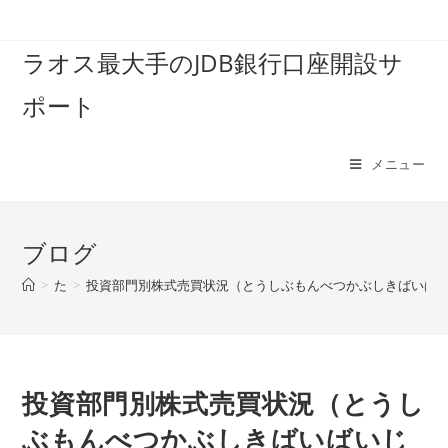
コ
ン
ラオス最大手のJDB銀行口座開設サ
テ
ン
ポート
ツ
へ
ス
メニュー
キ
ッ
プ
ブログ
>
た
>
投資部門別株式売買状況（とうしぶもんべつかぶしきばいば
投資部門別株式売買状況（とうし
ぶもんべつかぶしきばいばいじ