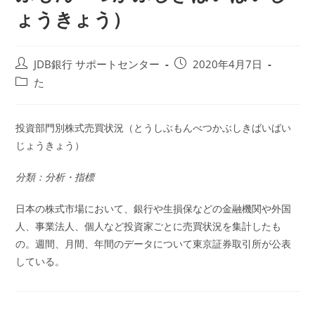
ょうきょう）
投
投
JDB銀行 サポートセンター
2020年4月7日
稿
稿
投
た
者:
公
稿
開
カ
日:
テ
投資部門別株式売買状況（とうしぶもんべつかぶしきばいばい
ゴ
じょうきょう）
リ
ー:
分類：分析・指標
日本の株式市場において、銀行や生損保などの金融機関や外国
人、事業法人、個人など投資家ごとに売買状況を集計したも
の。週間、月間、年間のデータについて東京証券取引所が公表
している。