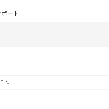
サポート
）
投
た
稿
カ
テ
ゴ
リ