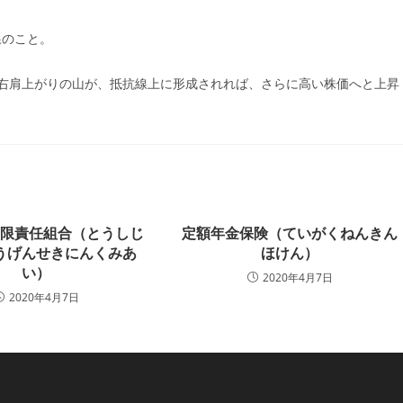
ー:
線のこと。
右肩上がりの山が、抵抗線上に形成されれば、さらに高い株価へと上昇
有限責任組合（とうしじ
定額年金保険（ていがくねんきん
うげんせきにんくみあ
ほけん）
い）
2020年4月7日
2020年4月7日