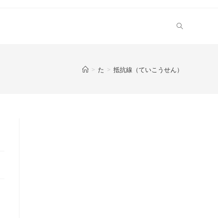
>
た
>
抵抗線（ていこうせん）