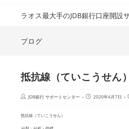
コ
ン
ラオス最大手のJDB銀行口座開設
テ
ン
ツ
ブログ
へ
ス
キ
ッ
プ
抵抗線（ていこうせん
投
投
JDB銀行 サポートセンター
2020年4月7日
稿
稿
者:
公
開
抵抗線（ていこうせん）
日:
分類：分析・指標