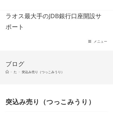
コ
ン
ラオス最大手のJDB銀行口座開設サ
テ
ン
ポート
ツ
へ
ス
メニュー
キ
ッ
プ
ブログ
>
た
>
突込み売り（つっこみうり）
突込み売り（つっこみうり）