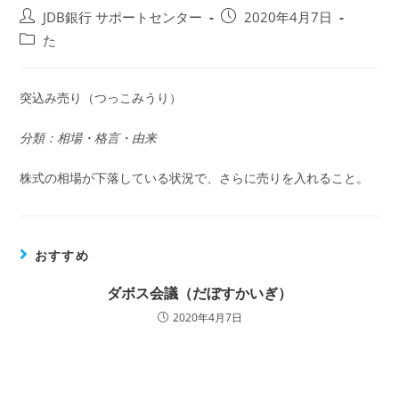
投
投
JDB銀行 サポートセンター
2020年4月7日
稿
稿
投
た
者:
公
稿
開
カ
日:
テ
突込み売り（つっこみうり）
ゴ
リ
分類：相場・格言・由来
ー:
株式の相場が下落している状況で、さらに売りを入れること。
おすすめ
ダボス会議（だぼすかいぎ）
2020年4月7日