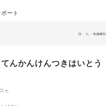
サポート
>
た
>
転換権付
（てんかんけんつきはいとう
投
た
稿
カ
テ
んしょうけん）