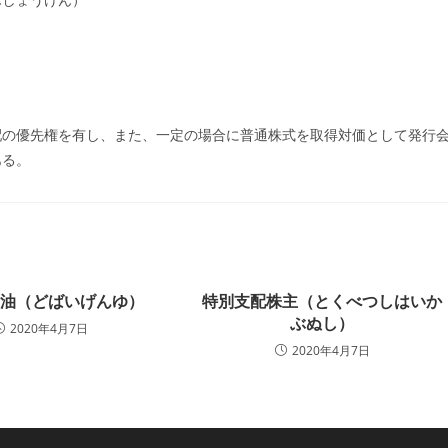
ゴ
リ
ー:
配の優先権を有し、また、一定の場合に普通株式を取得対価として発行
ある。
原油（どばいげんゆ）
特別支配株主（とくべつしはいか
ぶぬし）
2020年4月7日
2020年4月7日