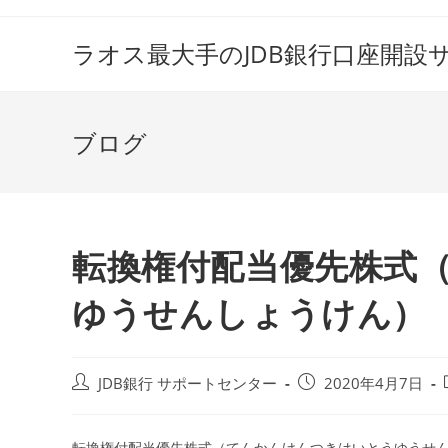
コ
ン
ラオス最大手のJDB銀行口座開設
テ
ン
ツ
ブログ
へ
ス
キ
ッ
プ
転換権付配当優先株式
ゆうせんしょうけん）
投
投
JDB銀行 サポートセンター
2020年4月7日
稿
稿
者:
公
開
転換権付配当優先株式（てんかんけんつきはいとうゆうせ